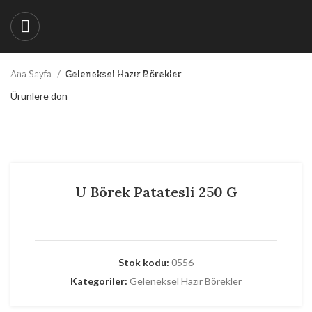
Aradığınız ürünleri bulmak için yazmaya başlayın.
Ana Sayfa
Geleneksel Hazır Börekler
Ürünlere dön
Büyütmek için tıklayın
U Börek Patatesli 250 G
Stok kodu:
0556
Kategoriler:
Geleneksel Hazır Börekler