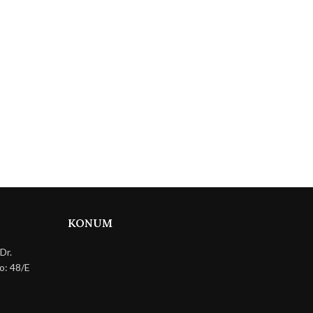
KONUM
Dr.
o: 48/E