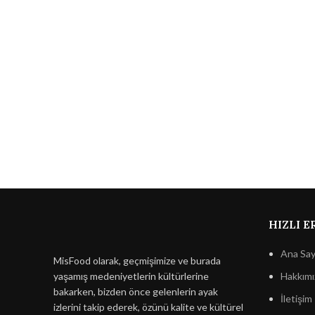
HIZLI E
Ana Say
MisFood olarak, geçmişimize ve burada
yaşamış medeniyetlerin kültürlerine
Hakkımı
bakarken, bizden önce gelenlerin ayak
İletişim
izlerini takip ederek, özünü kalite ve kültürel