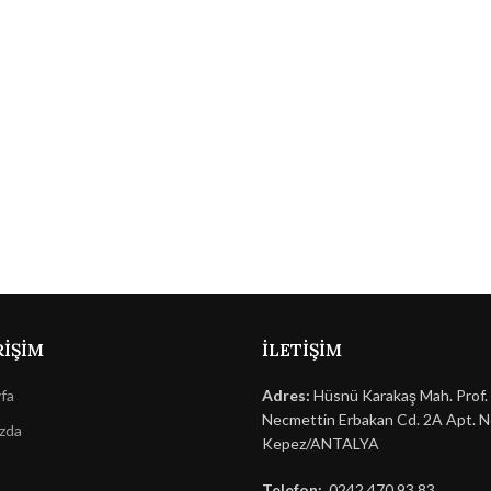
RIŞIM
İLETIŞIM
fa
Adres:
Hüsnü Karakaş Mah. Prof. 
Necmettin Erbakan Cd. 2A Apt. N
zda
Kepez/ANTALYA
Telefon:
0242 470 93 83