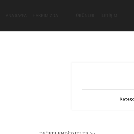
ANA SAYFA
HAKKIMIZDA
ÜRÜNLER
İLETIŞIM
Kategor
DEĞERLENDIRMELER (0)